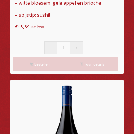
– witte bloesem, gele appel en brioche
– spijstip: sushi!
€
15,69
Incl btw
Bestellen
Toon details