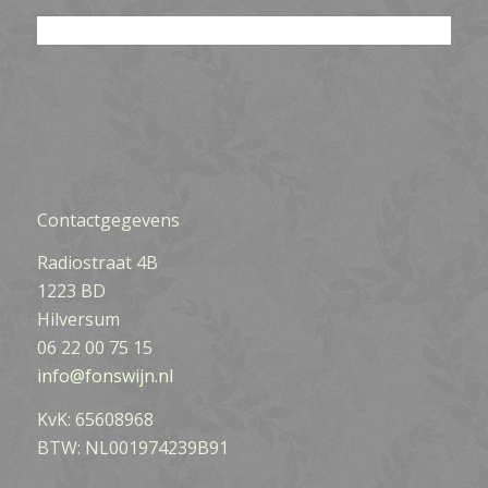
Contactgegevens
Radiostraat 4B
1223 BD
Hilversum
06 22 00 75 15
info@fonswijn.nl
KvK: 65608968
BTW: NL001974239B91