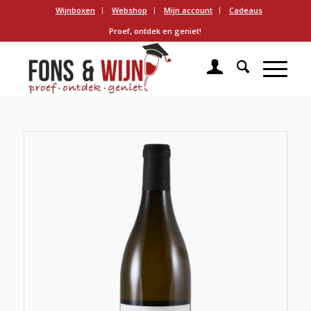
Wijnboxen
Webshop
Mijn account
Cadeaus
Proef, ontdek en geniet!