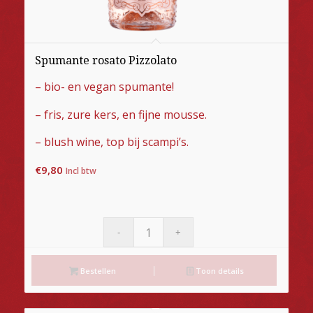
Spumante rosato Pizzolato
– bio- en vegan spumante!
– fris, zure kers, en fijne mousse.
– blush wine, top bij scampi’s.
€
9,80
Incl btw
Bestellen
Toon details