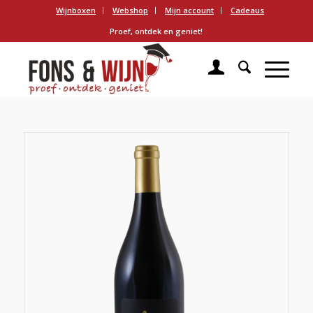
Wijnboxen
Webshop
Mijn account
Cadeaus
Proef, ontdek en geniet!