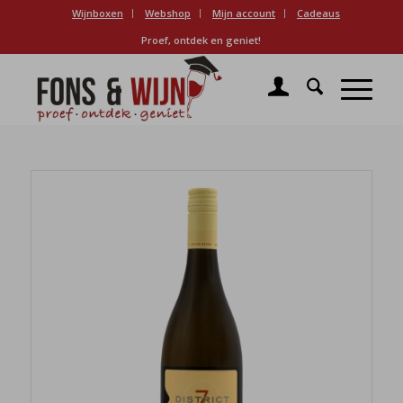
Wijnboxen
Webshop
Mijn account
Cadeaus
Proef, ontdek en geniet!