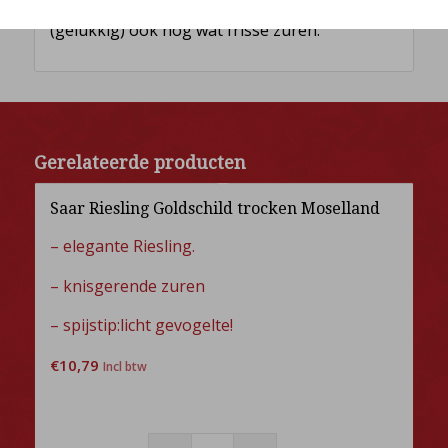
Zoals beschreven, door zijn afkomst
(gelukkig) ook nog wat frisse zuren.
Gerelateerde producten
Saar Riesling Goldschild trocken Moselland
– elegante Riesling.
– knisgerende zuren
– spijstip:licht gevogelte!
€
10,79
Incl btw