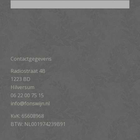
Contactgegevens
Radiostraat 4B
1223 BD
Hilversum
06 22 00 75 15
info@fonswijn.nl
KvK: 65608968
BTW: NL001974239B91