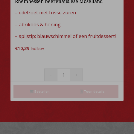
Rheinhessen beerenauslese Moselland
– edelzoet met frisse zuren.
– abrikoos & honing
– spijstip: blauwschimmel of een fruitdessert!
€
10,39
Incl btw
Bestellen
Toon details